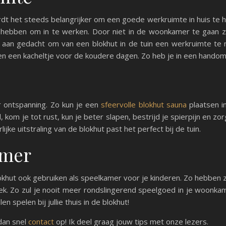
 het steeds belangrijker om een goede werkruimte in huis te he
e hebben om in te werken. Door niet in de woonkamer te gaan z
s aan gedacht om van een blokhut in de tuin een werkruimte te
g en een kacheltje voor de koudere dagen. Zo heb je in een hando
er ontspanning. Zo kun je een
sfeervolle blokhut sauna
plaatsen in
kom je tot rust, kun je beter slapen, bestrijd je spierpijn en zo
jke uitstraling van de blokhut past het perfect bij de tuin.
amer
hut ook gebruiken als speelkamer voor je kinderen. Zo hebben ze
. Zo zul je nooit meer rondslingerend speelgoed in je woonkamer
n spelen bij jullie thuis in de blokhut!
dan snel
contact
op! Ik deel graag jouw tips met onze lezers.