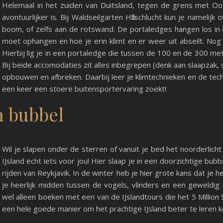
Helemaal in het zuiden van Duitsland, tegen de grens met Oost
avontuurlijker is. Bij Waldseilgarten Hӧllschlucht kun je nameli
boom, of zelfs aan de rotswand. De portaledges hangen los in
moet ophangen en hoe je erin klimt en er weer uit abseilt. Nog
Hierbij lig je in een portaledge die tussen de 100 en de 300 
Bij beide accomodaties zit alles inbegrepen (denk aan slaapzak, 
opbouwen en afbreken. Daarbij leer je klimtechnieken en de tech
een keer een stoere buitensportervaring zoekt!
n bubbel
Wil je slapen onder de sterren of vanuit je bed het noorderlicht 
IJsland echt iets voor jou! Hier slaap je in een doorzichtige bub
rijden van Reykjavik. In de winter heb je hier grote kans dat je he
je heerlijk midden tussen de vogels, vlinders en een geweldig u
wel alleen boeken met een van de IJslandtours die het 5 Million
een hele goede manier om het prachtige IJsland beter te leren 