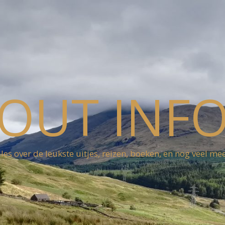
OUT INF
lles over de leukste uitjes, reizen, boeken, en nog veel mee