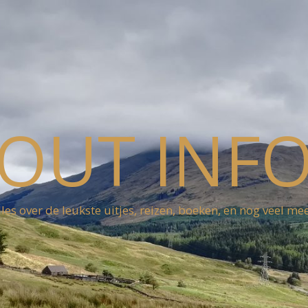
OUT INF
lles over de leukste uitjes, reizen, boeken, en nog veel mee