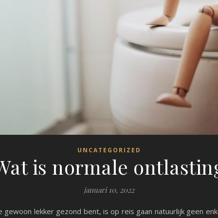
UNCATEGORIZED
Wat is normale ontlastin
januari 10, 2022
je gewoon lekker gezond bent, is op reis gaan natuurlijk geen e