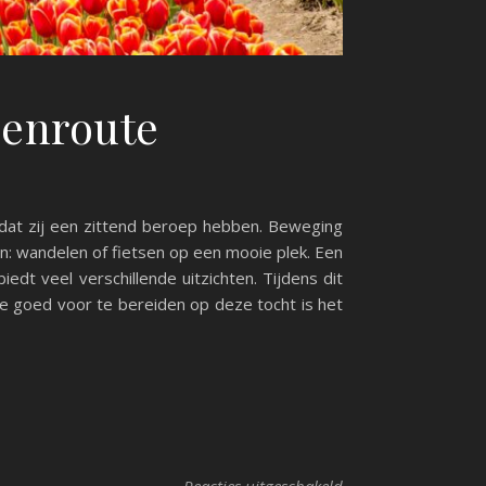
lenroute
dat zij een zittend beroep hebben. Beweging
jn: wandelen of fietsen op een mooie plek. Een
dt veel verschillende uitzichten. Tijdens dit
je goed voor te bereiden op deze tocht is het
voor Het perfecte da