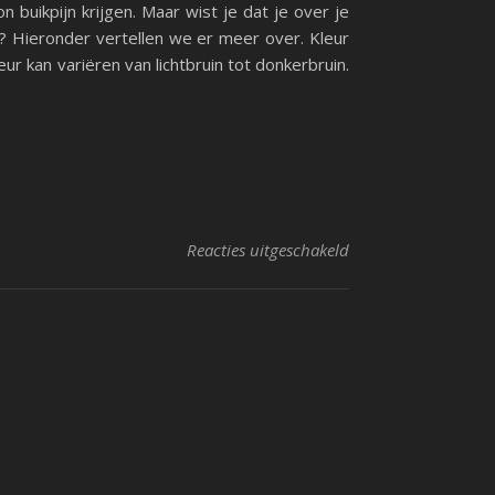
 buikpijn krijgen. Maar wist je dat je over je
ng? Hieronder vertellen we er meer over. Kleur
eur kan variëren van lichtbruin tot donkerbruin.
voor Wat is normale
Reacties uitgeschakeld